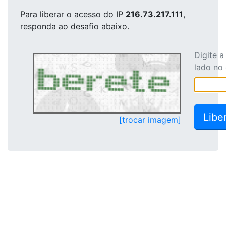
Para liberar o acesso
do IP
216.73.217.111
,
responda ao desafio abaixo.
Digite 
lado no
[trocar imagem]