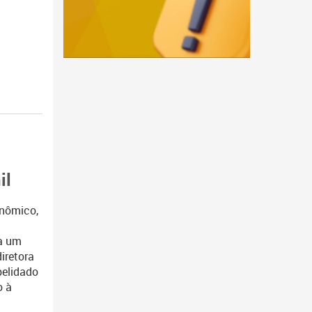
il
nômico,
 a um
iretora
pelidado
o à