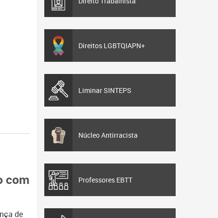
Direito Trabalhista
Direitos LGBTQIAPN+
Liminar SINTEPS
Núcleo Antirracista
do com
Professores EBTT
nça de