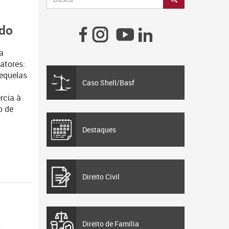
ado
a
fatores:
Sequelas
Caso Shell/Basf
rcia à
o de
Destaques
Direito Civil
Direito de Família