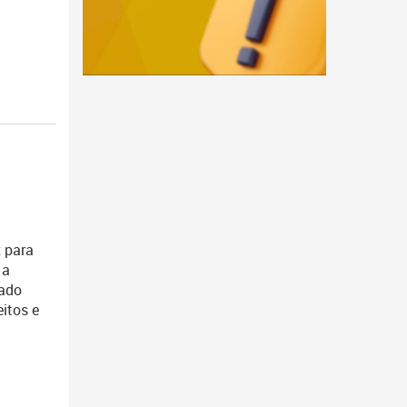
z para
 a
gado
eitos e