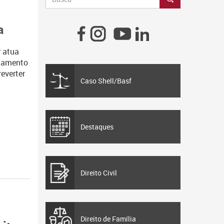
a
r atua
atamento
reverter
Caso Shell/Basf
Destaques
Direito Civil
Direito de Família