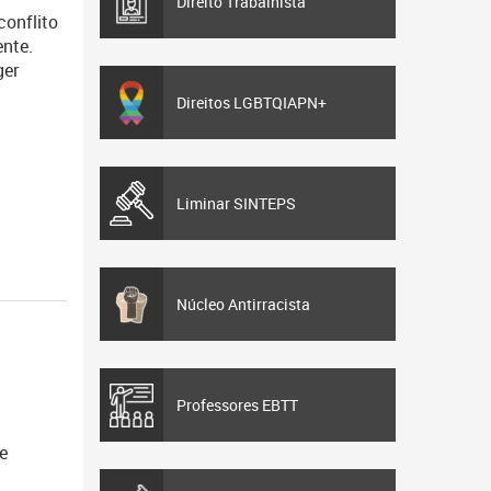
Direito Trabalhista
onflito
ente.
ger
Direitos LGBTQIAPN+
Liminar SINTEPS
Núcleo Antirracista
Professores EBTT
e