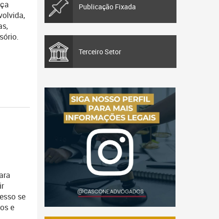
nça
Publicação Fixada
volvida,
as,
sório.
Terceiro Setor
ara
ir
cesso se
sos e