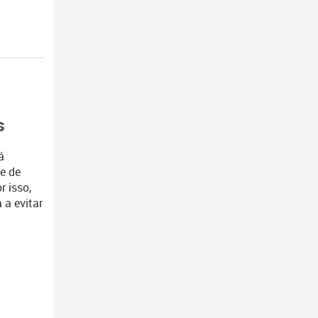
s
á
e de
r isso,
 a evitar