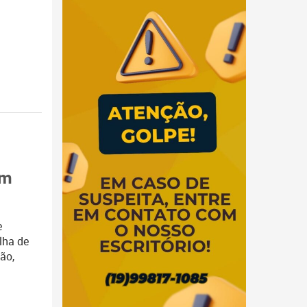
em
e
lha de
ão,