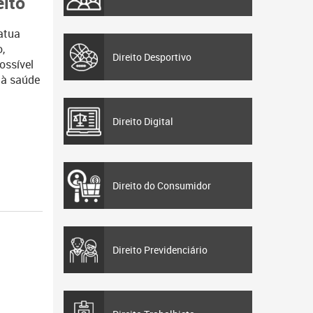
eito
atua
,
Direito Desportivo
ossível
o à saúde
Direito Digital
Direito do Consumidor
Direito Previdenciário